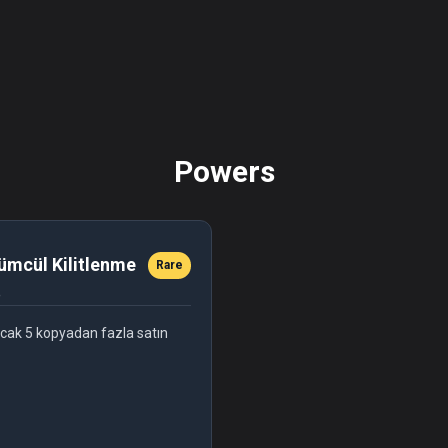
Powers
ümcül Kilitlenme
Rare
ncak 5 kopyadan fazla satın