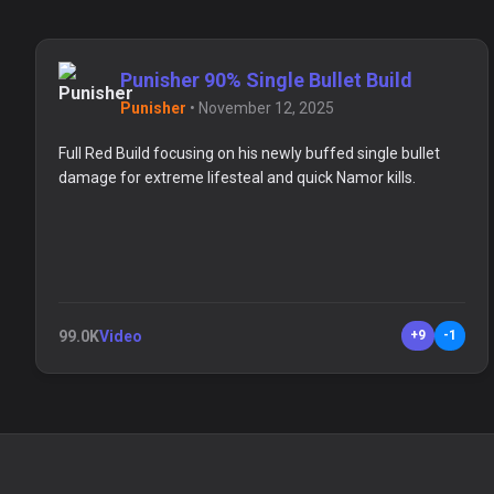
Punisher 90% Single Bullet Build
Punisher
•
November 12, 2025
Full Red Build focusing on his newly buffed single bullet
damage for extreme lifesteal and quick Namor kills.
99.0K
Video
+9
-1