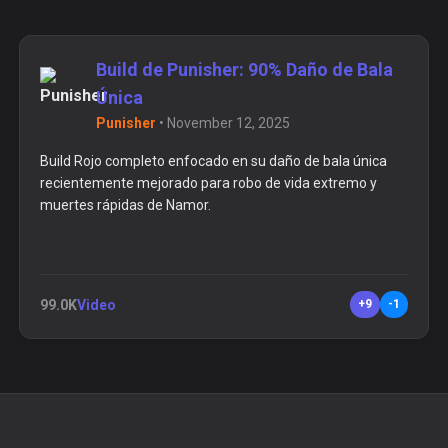
Build de Punisher: 90% Daño de Bala
Única
Punisher
•
November 12, 2025
Build Rojo completo enfocado en su daño de bala única
recientemente mejorado para robo de vida extremo y
muertes rápidas de Namor.
99.0K
Video
+9
-1