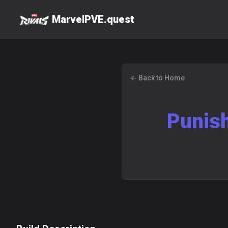
MarvelPVE.quest
← Back to Home
Punish