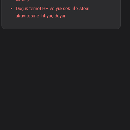
Düşük temel HP ve yüksek life steal
aktivitesine ihtiyaç duyar