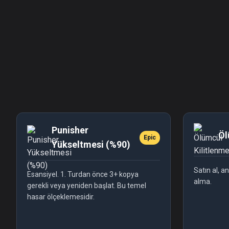
Punisher
Öl
Epic
Yükseltmesi (%90)
Satın al, a
Esansiyel. 1. Turdan önce 3+ kopya
alma.
gerekli veya yeniden başlat. Bu temel
hasar ölçeklemesidir.