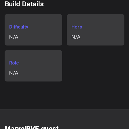
Build Details
Difficulty
Hero
N/A
N/A
Role
N/A
MarvelPVE.quest