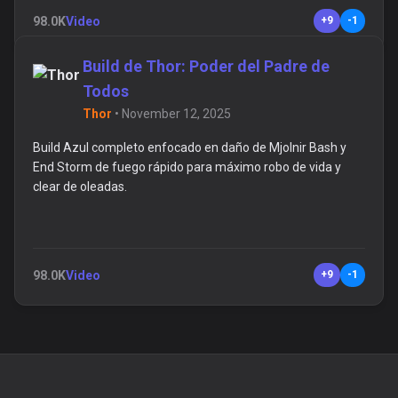
98.0K
Video
+9
-1
Build de Thor: Poder del Padre de
Todos
Thor
•
November 12, 2025
Build Azul completo enfocado en daño de Mjolnir Bash y
End Storm de fuego rápido para máximo robo de vida y
clear de oleadas.
98.0K
Video
+9
-1